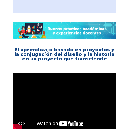
El aprendizaje basado en proyectos y
la conjugación del diseño y la historia
en un proyecto que transciende