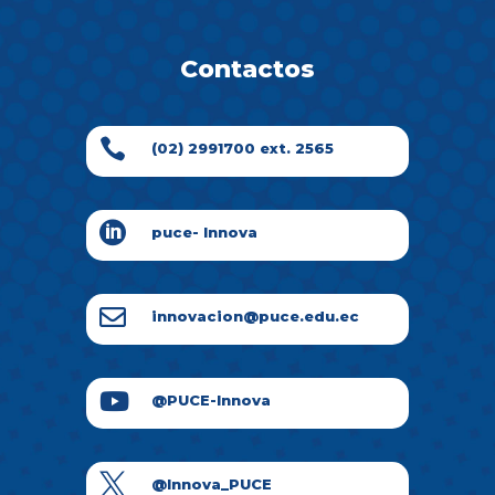
Contactos

(02) 2991700 ext. 2565

puce- Innova

innovacion@puce.edu.ec

@PUCE-Innova

@Innova_PUCE