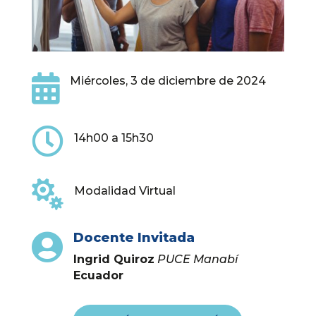

Miércoles, 3 de diciembre de 2024

14h00 a 15h30

Modalidad Virtual
Docente Invitada

Ingrid Quiroz
PUCE Manabí
Ecuador