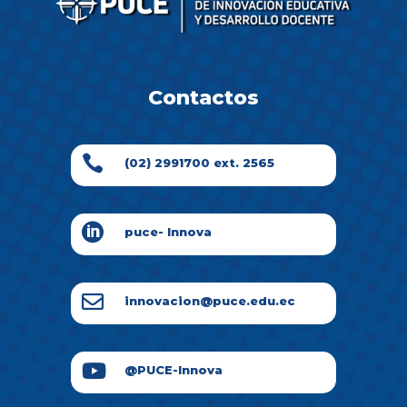
Contactos

(02) 2991700 ext. 2565

puce- Innova

innovacion@puce.edu.ec

@PUCE-Innova