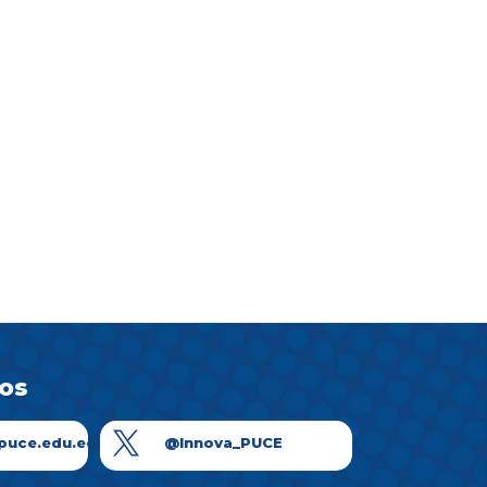
os

puce.edu.ec
@Innova_PUCE