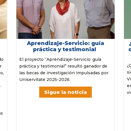
Aprendizaje-Servicio: guía
práctica y testimonial
do
El proyecto “Aprendizaje-Servicio: guía
¿
r
práctica y testimonial” resultó ganador de
s
o,
las becas de investigación impulsadas por
V
Uniservitate 2025-2026
e
e
Sigue la noticia
vi
as