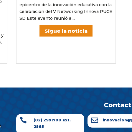
o
epicentro de la innovación educativa con la
celebración del V Networking Innova PUCE
SD Este evento reunió a ...
Sigue la noticia
 y
.
Contact


(02) 2991700 ext.
innovacion@
2565