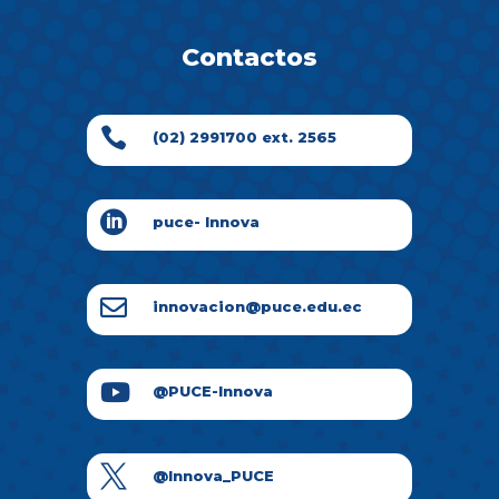
Contactos

(02) 2991700 ext. 2565

puce- Innova

innovacion@puce.edu.ec

@PUCE-Innova

@Innova_PUCE